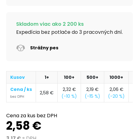
Skladom viac ako 2 200 ks
Expedícia bez potlače do 3 pracovných dní.
Strážny pes
Kusov
1+
100+
500+
1000+
6
Cena / ks
2,32
€
2,19
€
2,06
€
1,
2,58
€
(-10 %)
(-15 %)
(-20 %)
(-
bez DPH
Cena za kus bez DPH
2,58 €
3,17 €
s DPH