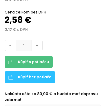
Cena celkom bez DPH
2,58 €
3,17 €
s DPH
množstvo Moreno okrúhla kľúčenka z bukového dreva
-
+
Kúpiť s potlačou
Kúpiť bez potlače
Nakúpte ešte za
80,00
€
a budete mať dopravu
zdarma!