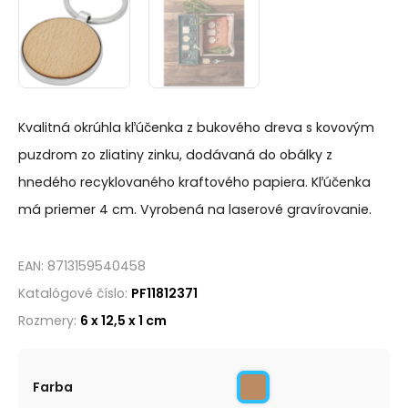
Kvalitná okrúhla kľúčenka z bukového dreva s kovovým
puzdrom zo zliatiny zinku, dodávaná do obálky z
hnedého recyklovaného kraftového papiera. Kľúčenka
má priemer 4 cm. Vyrobená na laserové gravírovanie.
EAN:
8713159540458
Katalógové číslo:
PF11812371
Rozmery:
6 x 12,5 x 1 cm
Alternative:
Farba