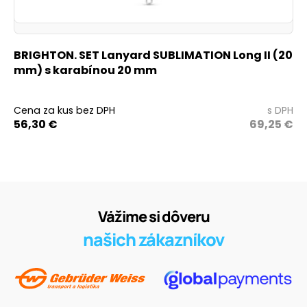
BRIGHTON. SET Lanyard SUBLIMATION Long II (20
mm) s karabínou 20 mm
Cena za kus bez DPH
s DPH
56,30
€
69,25
€
Vážime si dôveru
našich zákazníkov