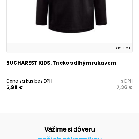
…ďalšie 1
BUCHAREST KIDS. Tričko s dlhým rukávom
Cena za kus bez DPH
s DPH
5,98
€
7,36
€
Vážime si dôveru