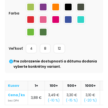
Farba
Veľkosť
4
8
12
Pre zobrazenie dostupnosti a dátumu dodania
vyberte konkrétny variant.
Kusov
1+
100+
500+
1000+
6
Cena / ks
3,49
€
3,30
€
3,10
€
2,
3,88
€
(-10 %)
(-15 %)
(-20 %)
(-
bez DPH