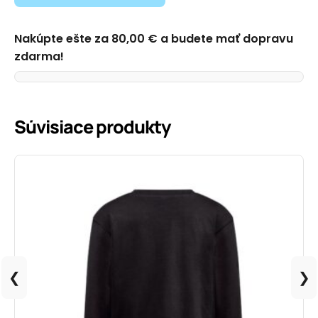
Nakúpte ešte za
80,00
€
a budete mať dopravu
zdarma!
Informácie o produkte
Súvisiace produkty
❮
❯