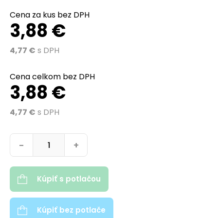
Cena za kus bez DPH
3,88 €
4,77 €
s DPH
Cena celkom bez DPH
3,88 €
4,77 €
s DPH
množstvo Imola detské športové tričko s krátkym rukávom 1
-
+
Kúpiť s potlačou
Kúpiť bez potlače